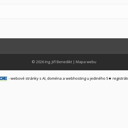
© 2026
Ing. Jiří Benedikt
|
Mapa webu
-
webové stránky
s AI,
doména
a
webhosting
u jediného 5★ registrát